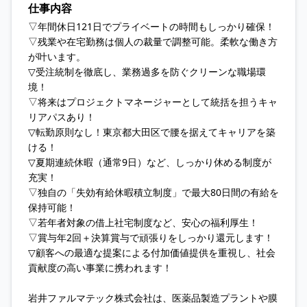
仕事内容
▽年間休日121日でプライベートの時間もしっかり確保！
▽残業や在宅勤務は個人の裁量で調整可能。柔軟な働き方
が叶います。
▽受注統制を徹底し、業務過多を防ぐクリーンな職場環
境！
▽将来はプロジェクトマネージャーとして統括を担うキャ
リアパスあり！
▽転勤原則なし！東京都大田区で腰を据えてキャリアを築
ける！
▽夏期連続休暇（通常9日）など、しっかり休める制度が
充実！
▽独自の「失効有給休暇積立制度」で最大80日間の有給を
保持可能！
▽若年者対象の借上社宅制度など、安心の福利厚生！
▽賞与年2回＋決算賞与で頑張りをしっかり還元します！
▽顧客への最適な提案による付加価値提供を重視し、社会
貢献度の高い事業に携われます！
岩井ファルマテック株式会社は、医薬品製造プラントや膜