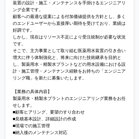
装置の設計・施工・メンテナンスを手掛けるエンジニアリ
ング企業です。
顧客への最適な提案による付加価値提供を方針とし、多く
のエンドユーザーから直接厚い期待を受けており、業績は
好調です。
しかし、現在はリソース不足により受注統制が必要な状況
です。
そこで、主力事業として取り組む医薬用水装置の引き合い
増大に伴う体制強化と、将来に向けた技術継承を目的と
し、製薬用水・精製水プラントなどの用水設備における設
計・施工管理・メンテナンス経験をお持ちの「エンジニア
リング職」を新たに募集いたします。
【業務の具体内容】
製薬用水・精製水プラントのエンジニアリング業務をお任
せします。
■顧客ヒアリング、要望のすり合わせ
■見積基本設計、詳細設計の作成
■現場での施工管理
■納入後のメンテナンス対応