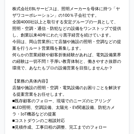
株式会社EBLサービスは、照明メーカーを母体に持つ「ヤ
ザワコーポレーション」の100％子会社です。
全国4000社以上と取引する安定グループの一員として、
照明・空調・通信・防犯などの設備をワンストップで提供
し、創業以来40年にわたり黒字経営を続けています。
今回は、岡山営業所にて店舗や施設の照明・空調などの提
案を行うルート営業職を募集します。
何らかの営業経験や顧客折衝経験があれば、電気設備業界
の経験は一切不問！手厚い教育体制と、働きやすさ抜群の
環境で、あなたもプロの設備営業を目指しませんか？
【業務の具体内容】
店舗や施設の照明・空調・電気設備のお困りごとを解決す
る提案営業をお任せします。
■既存顧客のフォロー、現場でのニーズのヒアリング
■LED照明、空調設備、太陽光・EV関連設備、防犯カメ
ラ・IoT機器などの提案
■コストダウンのご相談対応
■見積作成、工事日程の調整、完工までのフォロー