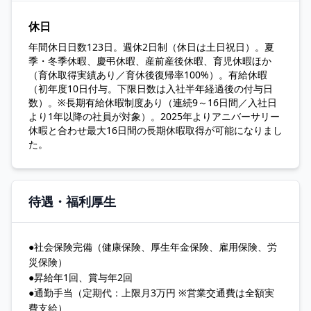
休日
年間休日日数123日。週休2日制（休日は土日祝日）。夏
季・冬季休暇、慶弔休暇、産前産後休暇、育児休暇ほか
（育休取得実績あり／育休後復帰率100%）。有給休暇
（初年度10日付与。下限日数は入社半年経過後の付与日
数）。※長期有給休暇制度あり（連続9～16日間／入社日
より1年以降の社員が対象）。2025年よりアニバーサリー
休暇と合わせ最大16日間の長期休暇取得が可能になりまし
た。
待遇・福利厚生
●社会保険完備（健康保険、厚生年金保険、雇用保険、労
災保険）
●昇給年1回、賞与年2回
●通勤手当（定期代：上限月3万円 ※営業交通費は全額実
費支給）