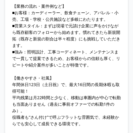
【業務の流れ・案件例など】
■お客様：カーディーラー、飲食チェーン、アパレル・小
売、工場・学校・公共施設など多岐にわたります。
■営業スタイル：まずは現場で元請け企業に声をかけなが
ら既存顧客のフォローから始めます。慣れてきたら新規開
拓（既存と新規の割合は半々程度）にも挑戦していただき
ます。
■強み：照明設計、工事コーディネート、メンテナンスま
で一貫して提案できるため、お客様からの信頼も厚く、リ
ピートや紹介案件が多いことが特徴です。
【働きやすさ・社風】
年間休日123日（土日祝）で、最大16日間の長期休暇も取
得可能！
平均残業は月22時間と少なく、移動は車圏内が中心で転勤
も当面ありません（過去に事前オファーでの転勤1件の
み）。
役職者も“さん付け”で呼ぶフラットな雰囲気で、未経験か
らでも安心して成長できる環境です。