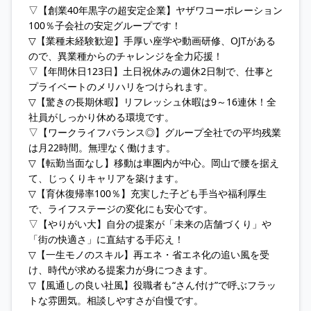
▽【創業40年黒字の超安定企業】ヤザワコーポレーション
100％子会社の安定グループです！
▽【業種未経験歓迎】手厚い座学や動画研修、OJTがある
ので、異業種からのチャレンジを全力応援！
▽【年間休日123日】土日祝休みの週休2日制で、仕事と
プライベートのメリハリをつけられます。
▽【驚きの長期休暇】リフレッシュ休暇は9～16連休！全
社員がしっかり休める環境です。
▽【ワークライフバランス◎】グループ全社での平均残業
は月22時間。無理なく働けます。
▽【転勤当面なし】移動は車圏内が中心。岡山で腰を据え
て、じっくりキャリアを築けます。
▽【育休復帰率100％】充実した子ども手当や福利厚生
で、ライフステージの変化にも安心です。
▽【やりがい大】自分の提案が「未来の店舗づくり」や
「街の快適さ」に直結する手応え！
▽【一生モノのスキル】再エネ・省エネ化の追い風を受
け、時代が求める提案力が身につきます。
▽【風通しの良い社風】役職者も“さん付け”で呼ぶフラッ
トな雰囲気。相談しやすさが自慢です。