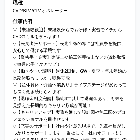
職種
CAD/BIM/CIMオペレーター
仕事内容
▽【未経験歓迎】未経験からでも研修・実習でイチから
CADスキルを学べます！
▽【長期出張サポート】長期出張の際には社員寮を提供。
安心して働ける環境です！
▽【資格手当充実】建築士や施工管理技士などの資格取得
で毎月の手当がアップ！
▽【働きやすい環境】週休2日制、GW・夏季・年末年始の
長期休暇もしっかり取得可能！
▽【産休育休・介護休業あり】ライフステージが変わって
も長く働き続けられます！
▽【退職金制度完備】勤続3年以上で退職金あり。将来を
見据えた長期的なキャリア形成が可能！
▽【キャリアアップ】実務を通して設計図や施工図のプロ
フェッショナルを目指せます！
▽【充実のサポート】社内や得意先現場で、先輩社員がし
っかりとサポートします！ 当社にて、社内オフィスもし
くは得意先現場における各種図面（設計図、施工図等）の