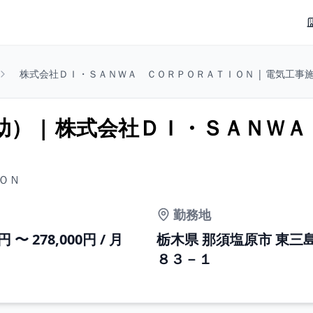
株式会社ＤＩ・ＳＡＮＷＡ ＣＯＲＰＯＲＡＴＩＯＮ | 電気工事施工
） | 株式会社ＤＩ・ＳＡＮＷＡ
ＯＮ
勤務地
0円 〜 278,000円 / 月
栃木県 那須塩原市 東三
８３－１