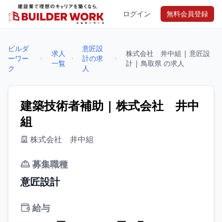
ログイン
無料会員登録
ビルダ
意匠設
求人
株式会社 井中組 | 意匠設
ーワー
計の求
一覧
計 | 鳥取県 の求人
ク
人
建築技術者補助 | 株式会社 井中
組
株式会社 井中組
募集職種
意匠設計
給与