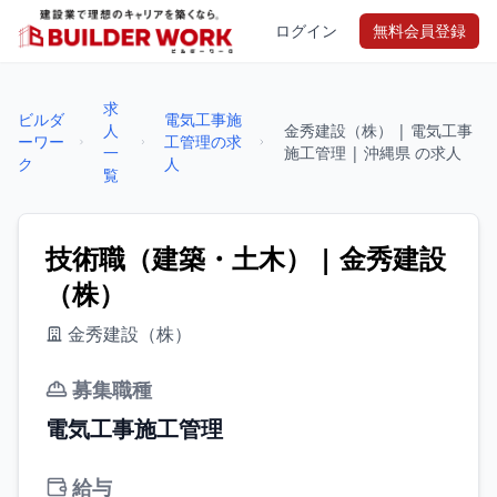
ログイン
無料会員登録
求
ビルダ
電気工事施
人
金秀建設（株） | 電気工事
ーワー
工管理の求
一
施工管理 | 沖縄県 の求人
ク
人
覧
技術職（建築・土木） | 金秀建設
（株）
金秀建設（株）
募集職種
電気工事施工管理
給与