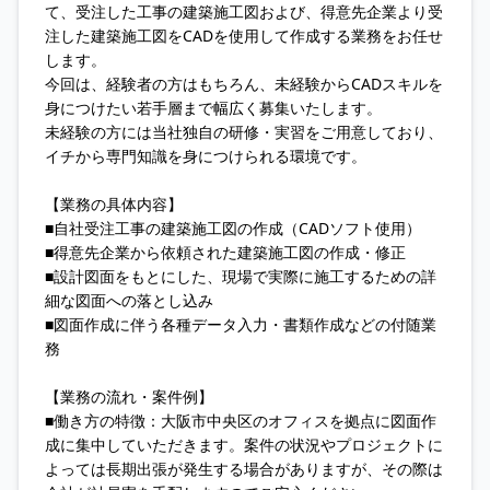
て、受注した工事の建築施工図および、得意先企業より受
注した建築施工図をCADを使用して作成する業務をお任せ
します。
今回は、経験者の方はもちろん、未経験からCADスキルを
身につけたい若手層まで幅広く募集いたします。
未経験の方には当社独自の研修・実習をご用意しており、
イチから専門知識を身につけられる環境です。
【業務の具体内容】
■自社受注工事の建築施工図の作成（CADソフト使用）
■得意先企業から依頼された建築施工図の作成・修正
■設計図面をもとにした、現場で実際に施工するための詳
細な図面への落とし込み
■図面作成に伴う各種データ入力・書類作成などの付随業
務
【業務の流れ・案件例】
■働き方の特徴：大阪市中央区のオフィスを拠点に図面作
成に集中していただきます。案件の状況やプロジェクトに
よっては長期出張が発生する場合がありますが、その際は