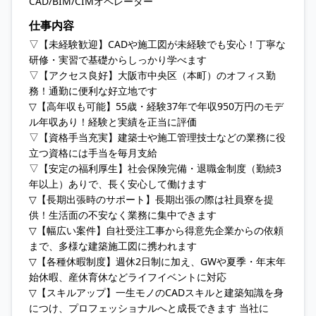
CAD/BIM/CIMオペレーター
仕事内容
▽【未経験歓迎】CADや施工図が未経験でも安心！丁寧な
研修・実習で基礎からしっかり学べます
▽【アクセス良好】大阪市中央区（本町）のオフィス勤
務！通勤に便利な好立地です
▽【高年収も可能】55歳・経験37年で年収950万円のモデ
ル年収あり！経験と実績を正当に評価
▽【資格手当充実】建築士や施工管理技士などの業務に役
立つ資格には手当を毎月支給
▽【安定の福利厚生】社会保険完備・退職金制度（勤続3
年以上）ありで、長く安心して働けます
▽【長期出張時のサポート】長期出張の際は社員寮を提
供！生活面の不安なく業務に集中できます
▽【幅広い案件】自社受注工事から得意先企業からの依頼
まで、多様な建築施工図に携われます
▽【各種休暇制度】週休2日制に加え、GWや夏季・年末年
始休暇、産休育休などライフイベントに対応
▽【スキルアップ】一生モノのCADスキルと建築知識を身
につけ、プロフェッショナルへと成長できます 当社に