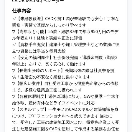
CAD/BIM/CIMオペレーター
仕事内容
▽【未経験歓迎】CADや施工図が未経験でも安心！丁寧な
研修・実習で基礎からしっかり学べます
▽【高年収も可能】55歳・経験37年で年収950万円のモデ
ル年収あり！経験と実績を正当に評価
▽【資格手当充実】建築士や施工管理技士などの業務に役
立つ資格には手当を毎月支給
▽【安定の福利厚生】社会保険完備・退職金制度（勤続3
年以上）ありで、長く安心して働けます
▽【長期出張時のサポート】長期出張の際は社員寮を提
供！生活面の不安なく業務に集中できます
▽【幅広い案件】自社受注工事から得意先企業からの依頼
まで、多様な建築施工図に携われます
▽【各種休暇制度】週休2日制に加え、GWや夏季・年末年
始休暇、産休育休などライフイベントに対応
▽【スキルアップ】一生モノのCADスキルと建築知識を身
につけ、プロフェッショナルへと成長できます 当社に
て、受注した工事の建築施工図および、得意先企業より受
注した建築施工図をCADを使用して作成する業務をお任せ