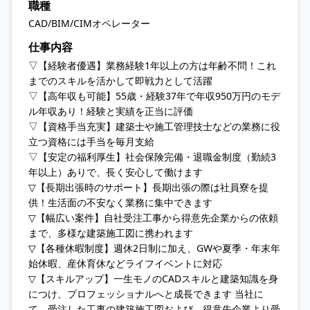
職種
CAD/BIM/CIMオペレーター
仕事内容
▽【経験者優遇】業務経験1年以上の方は年齢不問！これ
までのスキルを活かして即戦力として活躍
▽【高年収も可能】55歳・経験37年で年収950万円のモデ
ル年収あり！経験と実績を正当に評価
▽【資格手当充実】建築士や施工管理技士などの業務に役
立つ資格には手当を毎月支給
▽【安定の福利厚生】社会保険完備・退職金制度（勤続3
年以上）ありで、長く安心して働けます
▽【長期出張時のサポート】長期出張の際は社員寮を提
供！生活面の不安なく業務に集中できます
▽【幅広い案件】自社受注工事から得意先企業からの依頼
まで、多様な建築施工図に携われます
▽【各種休暇制度】週休2日制に加え、GWや夏季・年末年
始休暇、産休育休などライフイベントに対応
▽【スキルアップ】一生モノのCADスキルと建築知識を身
につけ、プロフェッショナルへと成長できます 当社に
て、受注した工事の建築施工図および、得意先企業より受