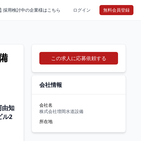
採用検討中の企業様はこちら
ログイン
無料会員登録
備
この求人に応募依頼する
会社情報
会社名
阿由知
株式会社増岡水道設備
ビル2
所在地