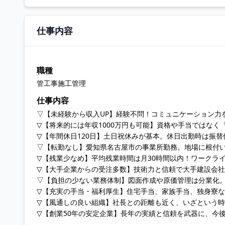
仕事内容
職種
管工事施工管理
仕事内容
▽【未経験から収入UP】経験不問！コミュニケーション力
▽【将来的には年収1000万円も可能】資格や手当ではな
▽【年間休日120日】土日祝休みが基本。休日出勤時は振
▽【転勤なし】愛知県名古屋市の事業所勤務。地場に根付
▽【残業少なめ】平均残業時間は月30時間以内！ワークラ
▽【大手企業からの受注多数】技術力と信頼で大手建設会
▽【負担の少ない業務体制】図面作成や原価管理は分業化
▽【充実の手当・福利厚生】住宅手当、家族手当、独身寮
▽【風通しの良い組織】社長との距離も近く、いざという
▽【創業50年の安定企業】長年の実績と信頼を武器に、今