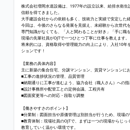
株式会社増岡水道設備は、1977年の設立以来、給排水衛
信頼を得てきました。
大手建設会社からの依頼も多く、技術力と実績で安定した
今回は、今後のさらなる発展を見据え、未経験から次世代
専門知識がなくても、「人と関わることが好き」「手に職
現場の先輩社員がOJTで一つひとつ丁寧に仕事を教えます。
将来的には、資格取得や管理能力の向上により、入社10年を待
ションです！
【業務の具体内容】
主に新築の集合住宅、分譲マンション、賃貸マンションに
■工事の進捗状況の管理、品質管理
■納期通りに工事が進むよう、協力会社（職人さん）への指
■設計事務所や配管工との定例会議、工程共有
■図面変更等への対応・段取り調整
【働きやすさのポイント】
■分業制：図面担当や原価管理は別担当が行うため、現場の
■教育体制：現場社員のOJTで、まずは一つの現場からじ
教育していく温かい環境です。