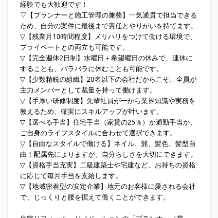
経験でも大歓迎です！
▽【プランナーと施工管理の兼務】一気通貫で担当できる
ため、自分の案件に最後まで責任とやりがいを持てます。
▽【残業月10時間程度】メリハリをつけて働ける環境で、
プライベートとの両立も可能です。
▽【完全週休2日制】水曜日＋希望曜日の休みで、連休に
することも、バラバラに休むことも可能です。
▽【少数精鋭の組織】20名以下の会社だからこそ、全員が
主力メンバーとして裁量を持って働けます。
▽【手厚い研修制度】先輩社員が一から業界知識や実務を
教えるため、確実にスキルアップが叶います。
▽【選べる手当】住宅手当（家賃の25％）か通勤手当か、
ご自身のライフスタイルに合わせて選択できます。
▽【自由なスタイルで働ける】ネイル、髭、髪色、髪型自
由！配属先によりますが、自分らしさを大切にできます。
▽【資格手当充実】二級建築士や宅建など、お持ちの資格
に応じて毎月手当を支給します。
▽【地域密着型の安定企業】地元のお客様に愛される会社
で、じっくりと腰を据えて働くことができます。