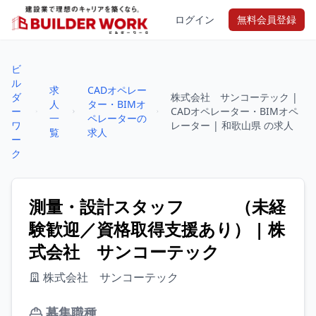
ログイン
無料会員登録
ビ
ル
求
CADオペレー
ダ
株式会社 サンコーテック |
人
ター・BIMオ
ー
CADオペレーター・BIMオペ
一
ペレーターの
ワ
レーター | 和歌山県 の求人
覧
求人
ー
ク
測量・設計スタッフ （未経
験歓迎／資格取得支援あり） | 株
式会社 サンコーテック
株式会社 サンコーテック
募集職種