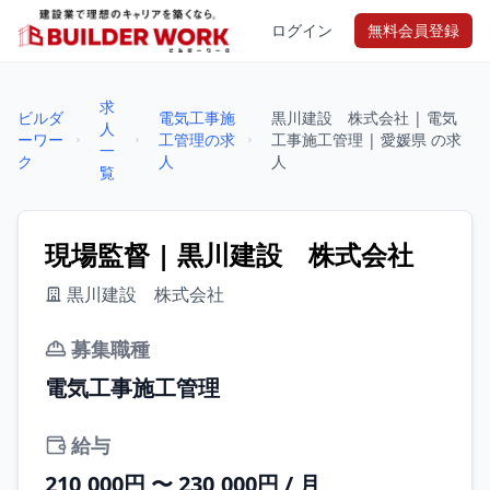
ログイン
無料会員登録
求
ビルダ
電気工事施
黒川建設 株式会社 | 電気
人
ーワー
工管理の求
工事施工管理 | 愛媛県 の求
一
ク
人
人
覧
現場監督 | 黒川建設 株式会社
黒川建設 株式会社
募集職種
電気工事施工管理
給与
210,000円 〜 230,000円 / 月