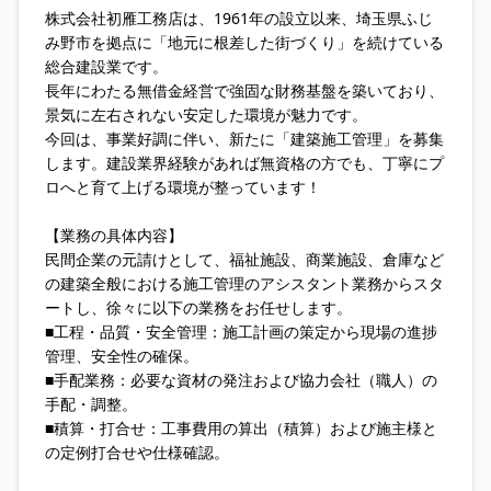
株式会社初雁工務店は、1961年の設立以来、埼玉県ふじ
み野市を拠点に「地元に根差した街づくり」を続けている
総合建設業です。
長年にわたる無借金経営で強固な財務基盤を築いており、
景気に左右されない安定した環境が魅力です。
今回は、事業好調に伴い、新たに「建築施工管理」を募集
します。建設業界経験があれば無資格の方でも、丁寧にプ
ロへと育て上げる環境が整っています！
【業務の具体内容】
民間企業の元請けとして、福祉施設、商業施設、倉庫など
の建築全般における施工管理のアシスタント業務からスタ
ートし、徐々に以下の業務をお任せします。
■工程・品質・安全管理：施工計画の策定から現場の進捗
管理、安全性の確保。
■手配業務：必要な資材の発注および協力会社（職人）の
手配・調整。
■積算・打合せ：工事費用の算出（積算）および施主様と
の定例打合せや仕様確認。