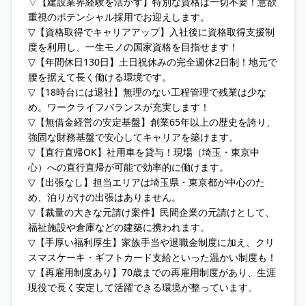
▽【建設業界経験を活かす】特別な資格は一切不要！意欲
重視のポテンシャル採用でお迎えします。
▽【資格取得でキャリアアップ】入社後に資格取得支援制
度を利用し、一生モノの国家資格を目指せます！
▽【年間休日130日】土日祝休みの完全週休2日制！地元で
腰を据えて長く働ける環境です。
▽【18時台には退社】無理のない工程管理で残業は少な
め。ワークライフバランスが充実します！
▽【無借金経営の安定基盤】創業65年以上の歴史を誇り、
強固な財務基盤で安心してキャリアを築けます。
▽【直行直帰OK】社用車を貸与！現場（埼玉・東京中
心）への直行直帰が可能で効率的に働けます。
▽【出張なし】担当エリアは埼玉県・東京都が中心のた
め、泊りがけの出張はありません。
▽【裁量の大きな元請け案件】民間企業の元請けとして、
福祉施設や倉庫などの建築に携われます。
▽【手厚い福利厚生】家族手当や退職金制度に加え、クリ
スマスケーキ・ギフトカード支給といった温かい制度も！
▽【再雇用制度あり】70歳までの再雇用制度があり、生涯
現役で長く安定して活躍できる環境が整っています。