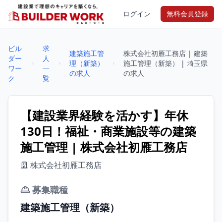
ログイン
無料会員登録
ビル
求
建築施工管
株式会社初雁工務店 | 建築
ダー
人
理（新築）
施工管理（新築） | 埼玉県
ワー
一
の求人
の求人
ク
覧
【建設業界経験を活かす】年休
130日！福祉・商業施設等の建築
施工管理 | 株式会社初雁工務店
株式会社初雁工務店
募集職種
建築施工管理（新築）