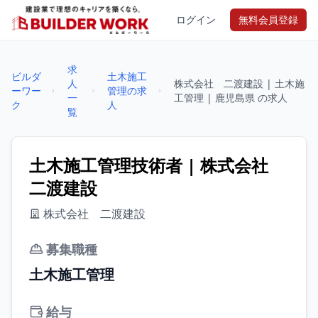
ログイン
無料会員登録
求
ビルダ
土木施工
人
株式会社 二渡建設 | 土木施
ーワー
管理の求
一
工管理 | 鹿児島県 の求人
ク
人
覧
土木施工管理技術者 | 株式会社
二渡建設
株式会社 二渡建設
募集職種
土木施工管理
給与