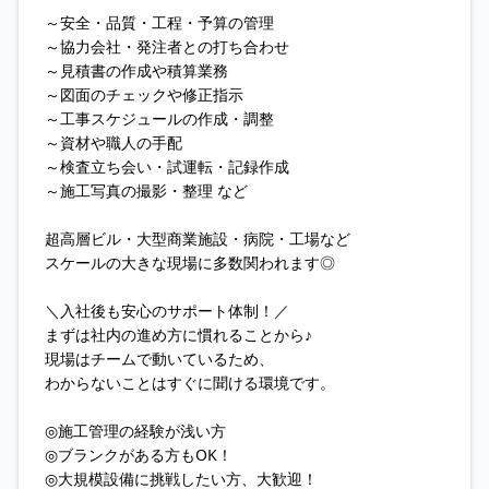
～安全・品質・工程・予算の管理
～協力会社・発注者との打ち合わせ
～見積書の作成や積算業務
～図面のチェックや修正指示
～工事スケジュールの作成・調整
～資材や職人の手配
～検査立ち会い・試運転・記録作成
～施工写真の撮影・整理 など
超高層ビル・大型商業施設・病院・工場など
スケールの大きな現場に多数関われます◎
＼入社後も安心のサポート体制！／
まずは社内の進め方に慣れることから♪
現場はチームで動いているため、
わからないことはすぐに聞ける環境です。
◎施工管理の経験が浅い方
◎ブランクがある方もOK！
◎大規模設備に挑戦したい方、大歓迎！