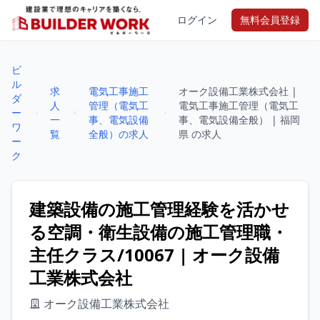
ログイン
無料会員登録
ビ
ル
求
電気工事施工
オーク設備工業株式会社 |
ダ
人
管理（電気工
電気工事施工管理（電気工
ー
一
事、電気設備
事、電気設備全般） | 福岡
ワ
覧
全般）の求人
県 の求人
ー
ク
建築設備の施工管理経験を活かせ
る空調・衛生設備の施工管理職・
主任クラス/10067 | オーク設備
工業株式会社
オーク設備工業株式会社