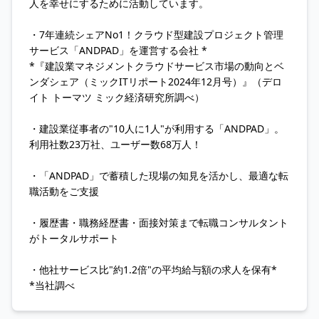
人を幸せにするために活動しています。
・7年連続シェアNo1！クラウド型建設プロジェクト管理
サービス「ANDPAD」を運営する会社 *
*『建設業マネジメントクラウドサービス市場の動向とベ
ンダシェア（ミックITリポート2024年12月号）』（デロ
イト トーマツ ミック経済研究所調べ）
・建設業従事者の"10人に1人"が利用する「ANDPAD」。
利用社数23万社、ユーザー数68万人！
・「ANDPAD」で蓄積した現場の知見を活かし、最適な転
職活動をご支援
・履歴書・職務経歴書・面接対策まで転職コンサルタント
がトータルサポート
・他社サービス比"約1.2倍"の平均給与額の求人を保有*
*当社調べ