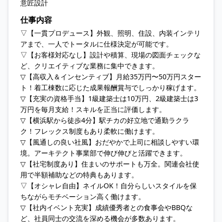
意匠設計
仕事内容
▽【一貫プロデュース】外観、照明、住設、内装インテリ
アまで、一人でトータルに仕様決定が可能です。
▽【お客様対応なし】設計や積算、現場の図面チェックな
ど、クリエイティブな業務に集中できます。
▽【高収入＆インセンティブ】月給35万円〜50万円スター
ト！着工棟数に応じた成果報酬賞与でしっかり稼げます。
▽【充実の資格手当】1級建築士は10万円、2級建築士は3
万円を毎月支給！スキルを正当に評価します。
▽【横浜駅から徒歩4分】駅チカの好立地で通勤ラクラ
ク！フレックス制度もあり柔軟に働けます。
▽【風通しの良い社風】おだやかで上司に相談しやすい環
境。アーキテクト事業部で伸び伸びと活躍できます。
▽【社宅制度あり】住まいのサポートも万全。関連会社使
用で半額補助などの特典もあります。
▽【オシャレ自由】ネイルOK！自分らしいスタイルを保
ちながらモチベーション高く働けます。
▽【社内イベント充実】成績優秀者との食事会やBBQな
ど、社員同士の交流を深める機会が多数あります。