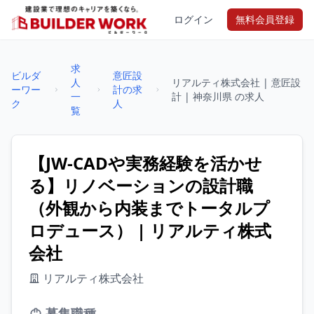
ログイン
無料会員登録
求
ビルダ
意匠設
人
リアルティ株式会社 | 意匠設
ーワー
計の求
一
計 | 神奈川県 の求人
ク
人
覧
【JW-CADや実務経験を活かせ
る】リノベーションの設計職
（外観から内装までトータルプ
ロデュース） | リアルティ株式
会社
リアルティ株式会社
募集職種