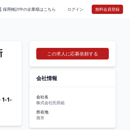
採用検討中の企業様はこちら
ログイン
無料会員登録
新
この求人に応募依頼する
会社情報
会社名
-1-
株式会社氏田組
所在地
燕市