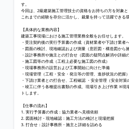
す。
今回は、2級建築施工管理技士の資格をお持ちの方を対象と
これまでの経験を存分に活かし、裁量を持って活躍できる
【具体的な業務内容】
建築工事現場における施工管理業務全般をお任せします。
・受注契約後の実行予算書の作成（資材業者や下請け業者
・図面の検討、現地確認および測量（意匠図・構造図から
・設計事務所や施主との打合せ（図面の疑問点解消や詳細
・施工図等の作成（工程上必要な施工図の作成）
・現場事務所の設営および工事開始に向けた準備
・現場管理（工程・安全・発注等の管理、進捗状況の把握
・下請け業者との打合せ、工程確認 ・安全管理（安全対策
・竣工に伴う各種提出書類の作成、現場引き上げ作業 ※現
トします。
【仕事の流れ】
1. 実行予算書の作成：協力業者へ見積依頼
2. 図面検討・現地確認：施工方法の検討と現場把握
3. 打合せ：設計事務所・施主と詳細を詰める