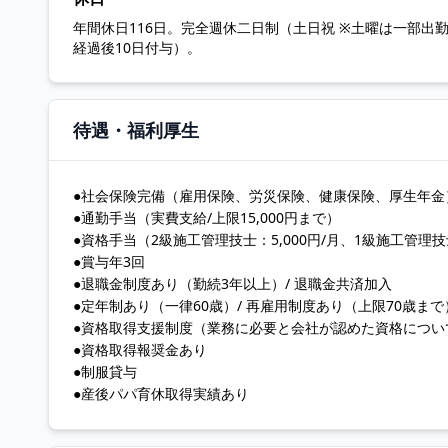
年間休日116日。完全週休二日制（土日祝 ※土曜は一部出
経過後10日付与）。
待遇・福利厚生
●社会保険完備（雇用保険、労災保険、健康保険、厚生年金
●通勤手当（実費支給/上限15,000円まで）
●資格手当（2級施工管理技士：5,000円/月、1級施工管理技士
●賞与年3回
●退職金制度あり（勤続3年以上）/ 退職金共済加入
●定年制あり（一律60歳）/ 再雇用制度あり（上限70歳まで
●資格取得支援制度（業務に必要と会社が認めた資格につい
●資格取得報奨金あり
●制服貸与
●産後パパ育休取得実績あり