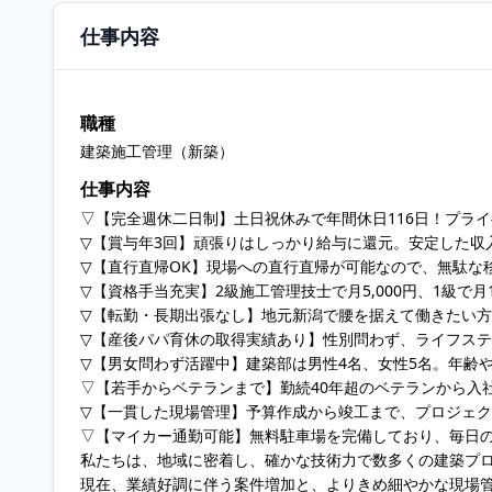
仕事内容
職種
建築施工管理（新築）
仕事内容
▽【完全週休二日制】土日祝休みで年間休日116日！プラ
▽【賞与年3回】頑張りはしっかり給与に還元。安定した収
▽【直行直帰OK】現場への直行直帰が可能なので、無駄な
▽【資格手当充実】2級施工管理技士で月5,000円、1級で月
▽【転勤・長期出張なし】地元新潟で腰を据えて働きたい
▽【産後パパ育休の取得実績あり】性別問わず、ライフス
▽【男女問わず活躍中】建築部は男性4名、女性5名。年齢
▽【若手からベテランまで】勤続40年超のベテランから入
▽【一貫した現場管理】予算作成から竣工まで、プロジェ
▽【マイカー通勤可能】無料駐車場を完備しており、毎日
私たちは、地域に密着し、確かな技術力で数多くの建築プ
現在、業績好調に伴う案件増加と、よりきめ細やかな現場