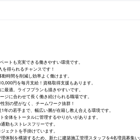
イベートも充実できる働きやすい環境です。
入を得られるチャンスです！
移動時間を削減し効率よく働けます。
10,000円を毎月支給！資格取得支援もあります。
方に最適。ライフプランも描きやすいです。
テージに合わせて長く働き続けられる職場です。
や性別の壁がなく、チームワーク抜群！
社1年の若手まで、幅広い層が在籍し教え合える環境です。
クト全体をトータルに管理するやりがいがあります。
の通勤もストレスフリーです。
ロジェクトを手掛けています。
管理体制を構築するため、新たに建築施工管理スタッフを4名増員募集い