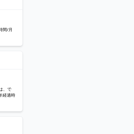
時間/月
は、で
年経過時