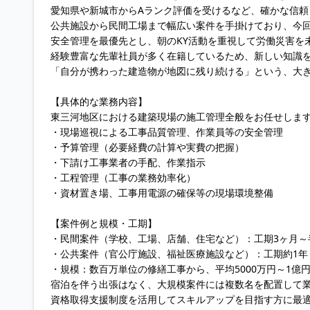
愛知県や新城市からAランク評価を受けるなど、確かな信頼
公共施設から民間工場まで幅広い案件を手掛けており、今
安全管理を最優先とし、朝のKY活動を重視して労働災害を
経験豊富な先輩社員が多く在籍しているため、新しい知識
「自分が携わった建造物が地図に残り続ける」という、大
【具体的な業務内容】
東三河地区における建築現場の施工管理全般をお任せしま
・現場巡視による工事品質管理、作業員等の安全管理
・予算管理（必要経費の計算や実費の把握）
・下請け工事業者の手配、作業指示
・工程管理（工事の業務効率化）
・資材置き場、工事用電源の確保等の現場環境整備
【案件例と規模・工期】
・民間案件（学校、工場、店舗、住宅など）：工期3ヶ月～
・公共案件（官公庁施設、福祉医療施設など）：工期約1年
・規模：数百万単位の修繕工事から、平均5000万円～1億
宿泊を伴う出張はなく、大規模案件には複数名を配置して
資格取得支援制度を活用してスキルアップを目指す方に最