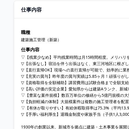
仕事内容
職種
建築施工管理（新築）
仕事内容
▽【残業少なめ】平均残業時間は月15時間程度。メリハリ
▽【出張なし】宿泊を伴う出張はなく、東三河地区に根ざ
▽【直行直帰OK】現場への直行直帰が可能で、効率的に業
▽【充実の賞与】昨年度の賞与実績は5.85ヶ月！頑張りが
▽【資格取得を全額補助】講習費用は試験合格まで全額支給
▽【高い評価の安定企業】愛知県からは建築Aランク、新城
▽【豊富な案件規模】数百万単位の修繕から5億円規模の大
▽【負担軽減の体制】大規模案件は複数の施工管理者を配
▽【有休が取りやすい】有給休暇取得率は75.3%（平均13
▽【手厚い福利厚生】退職金制度や家族手当（子供1人3,0
1930年の創業以来、新城市を拠点に建築・土木事業を展