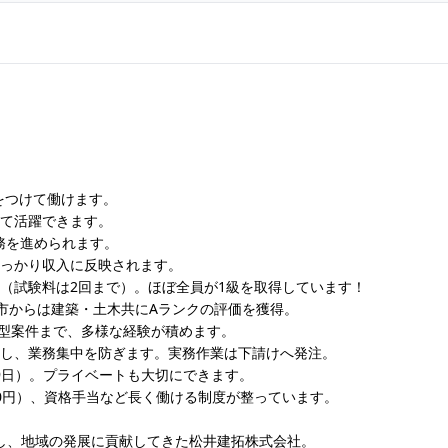
をつけて働けます。
して活躍できます。
務を進められます。
しっかり収入に反映されます。
（試験料は2回まで）。ほぼ全員が1級を取得しています！
市からは建築・土木共にAランクの評価を獲得。
型案件まで、多様な経験が積めます。
置し、業務集中を防ぎます。実務作業は下請けへ発注。
.9日）。プライベートも大切にできます。
00円）、資格手当など長く働ける制度が整っています。
開し、地域の発展に貢献してきた松井建拓株式会社。