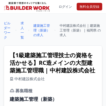
ログイン
無料会員登録
ビル
求
建築施工管
中村建設株式会社 | 建築施
ダー
人
理（新築）
工管理（新築） | 福岡県 の
ワー
一
の求人
求人
ク
覧
【1級建築施工管理技士の資格を
活かせる】RC造メインの大型建
築施工管理職 | 中村建設株式会社
中村建設株式会社
募集職種
建築施工管理（新築）