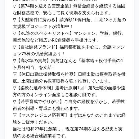
▽【第74期を迎える安定企業】無借金経営を継続する強固
な財務基盤で、安心して長く現場を支えられます。
▽【大型案件に携わる】請負額10億円超、工期18ヶ月超の
大規模プロジェクトが増加中！
▽【RC造のスペシャリストへ】マンション、学校、銀行、
商業施設など幅広いRC造建築を手掛けます。
▽【自社開発ブランド】福岡都市圏を中心に、分譲マンシ
ョン75棟の供給実績あり！
▽【高水準の賞与】賞与はなんと「基本給＋役付手当の4
ヶ月分相当」を支給！
▽【休日出勤は振替取得を推奨】日曜出勤は振替取得を徹
底。土曜出勤分も振替取得を強く推奨しています。
▽【柔軟な選考体制】選考は原則1回！第3土曜の面接や遠
方の方のオンライン面接もご相談可能です。
▽【若手育成でやりがい】ご自身の経験を活かし、若手技
術者の指導・育成にも携われます。
▽【マスクレジュメ応募可】まずはあなたのこれまでの経
験をご提示ください。
当社は昭和27年に創業し、現在第74期を迎える歴史と実
績のある総合建設業者です。