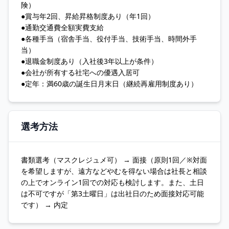
険）
●賞与年2回、昇給昇格制度あり（年1回）
●通勤交通費全額実費支給
●各種手当（宿舎手当、役付手当、技術手当、時間外手
当）
●退職金制度あり（入社後3年以上が条件）
●会社が所有する社宅への優遇入居可
●定年：満60歳の誕生日月末日（継続再雇用制度あり）
選考方法
書類選考（マスクレジュメ可） → 面接（原則1回／※対面
を希望しますが、遠方などやむを得ない場合は社長と相談
の上でオンライン1回での対応も検討します。また、土日
は不可ですが「第3土曜日」は出社日のため面接対応可能
です） → 内定