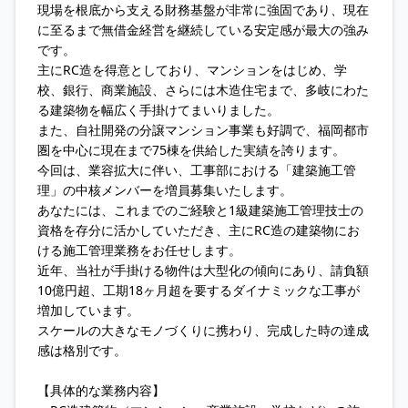
現場を根底から支える財務基盤が非常に強固であり、現在
に至るまで無借金経営を継続している安定感が最大の強み
です。
主にRC造を得意としており、マンションをはじめ、学
校、銀行、商業施設、さらには木造住宅まで、多岐にわた
る建築物を幅広く手掛けてまいりました。
また、自社開発の分譲マンション事業も好調で、福岡都市
圏を中心に現在まで75棟を供給した実績を誇ります。
今回は、業容拡大に伴い、工事部における「建築施工管
理」の中核メンバーを増員募集いたします。
あなたには、これまでのご経験と1級建築施工管理技士の
資格を存分に活かしていただき、主にRC造の建築物にお
ける施工管理業務をお任せします。
近年、当社が手掛ける物件は大型化の傾向にあり、請負額
10億円超、工期18ヶ月超を要するダイナミックな工事が
増加しています。
スケールの大きなモノづくりに携わり、完成した時の達成
感は格別です。
【具体的な業務内容】