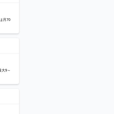
は月70
最大9～