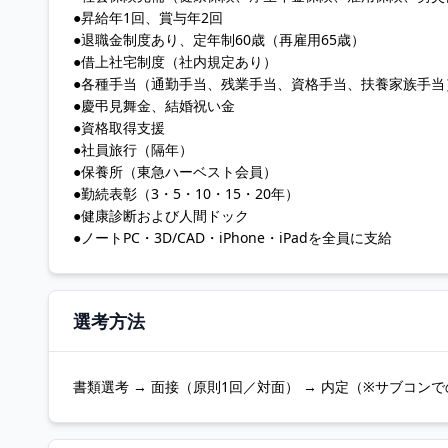
●昇給年1回、賞与年2回
●退職金制度あり、定年制60歳（再雇用65歳）
●借上社宅制度（社内規定あり）
●各種手当（通勤手当、残業手当、資格手当、扶養家族手当
●慶弔見舞金、結婚祝い金
●資格取得支援
●社員旅行（隔年）
●保養所（東急ハーベスト会員）
●勤続表彰（3・5・10・15・20年）
●健康診断および人間ドック
●ノートPC・3D/CAD・iPhone・iPadを全員に支給
選考方法
書類選考 → 面接（原則1回／対面） → 内定（※サブコ