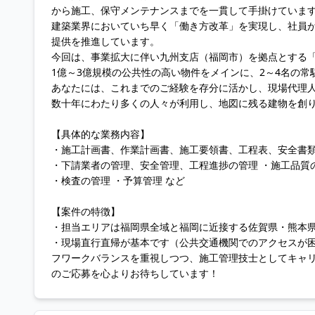
から施工、保守メンテナンスまでを一貫して手掛けていま
建築業界においていち早く「働き方改革」を実現し、社員
提供を推進しています。
今回は、事業拡大に伴い九州支店（福岡市）を拠点とする
1億～3億規模の公共性の高い物件をメインに、2～4名の
あなたには、これまでのご経験を存分に活かし、現場代理
数十年にわたり多くの人々が利用し、地図に残る建物を創
【具体的な業務内容】
・施工計画書、作業計画書、施工要領書、工程表、安全書
・下請業者の管理、安全管理、工程進捗の管理 ・施工品質
・検査の管理 ・予算管理 など
【案件の特徴】
・担当エリアは福岡県全域と福岡に近接する佐賀県・熊本
・現場直行直帰が基本です（公共交通機関でのアクセスが困
フワークバランスを重視しつつ、施工管理技士としてキャ
のご応募を心よりお待ちしています！