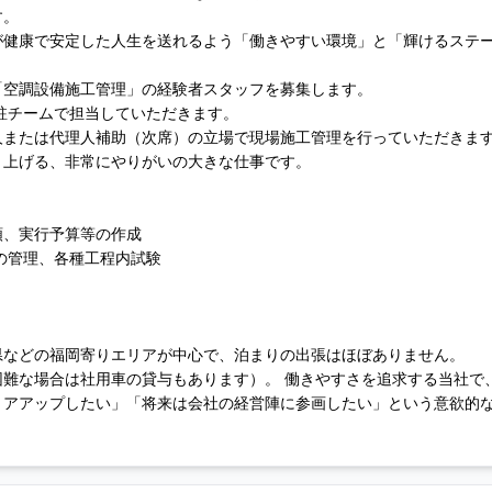
す。
が健康で安定した人生を送れるよう「働きやすい環境」と「輝けるステ
「空調設備施工管理」の経験者スタッフを募集します。
常駐チームで担当していただきます。
人または代理人補助（次席）の立場で現場施工管理を行っていただきま
り上げる、非常にやりがいの大きな仕事です。
類、実行予算等の作成
の管理、各種工程内試験
県などの福岡寄りエリアが中心で、泊まりの出張はほぼありません。
難な場合は社用車の貸与もあります）。 働きやすさを追求する当社で
リアアップしたい」「将来は会社の経営陣に参画したい」という意欲的