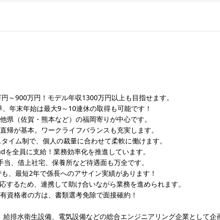
万円～900万円！モデル年収1300万円以上も目指せます。
季、年末年始は最大9～10連休の取得も可能です！
る他県（佐賀・熊本など）の福岡寄りが中心です。
行直帰が基本。ワークライフバランスも充実します。
スタイム制で、個人の裁量に合わせて柔軟に働けます。
e・iPadを全員に支給！業務効率化を推進しています。
手当、借上社宅、保養所など待遇面も万全です。
も、最短2年で係長へのアサイン実績があります！
対応するため、連携して助け合いながら業務を進められます。
で有資格者の方は、書類選考免除で面接確約！
備、給排水衛生設備、電気設備などの総合エンジニアリング企業として企