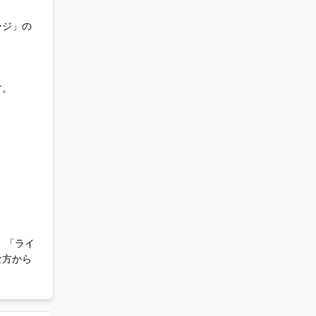
ージ」の
す。
、「ライ
な方から