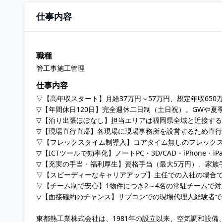
仕事内容
職種
管工事施工管理
仕事内容
▽【高年収スタート】月給37万円～57万円、想定年収650
▽【年間休日120日】完全週休二日制（土日祝）。GWや夏
▽【泊り出張ほぼなし】担当エリアは福岡県全域と近接す
▽【現場直行直帰】各現場に現場事務所を設営するため直
▽【フレックスタイム制導入】コアタイム無しのフレック
▽【ICTツールで効率化】ノートPC・3D/CAD・iPhon
▽【充実の手当・福利厚生】資格手当（最大5万円）、家族
▽【スピーディーなキャリアアップ】主任での入社の場合で
▽【チーム制で安心】1物件につき2～4名の常駐チームで
▽【面接確約のチャンス】サブコンでの現場代理人経験者
東都熱工業株式会社は、1981年の設立以来、空気調和設