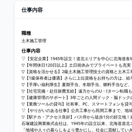
仕事内容
職種
土木施工管理
仕事内容
▽【安定企業】1945年設立！道北エリアを中心に北海道
▽【年間休日120日以上】土日祝休みでプライベートも充
▽【資格を活かせる】2級土木施工管理技士の資格と土木工
▽【1級保有者は優遇】さらに上位資格をお持ちの方は、給
▽【手厚い福利厚生】夏期手当、冬期手当、燃料手当など
▽【社宅完備・赴任旅費支給】遠方からのU・Iターン転職
▽【健康管理のサポート】3年ごとの人間ドック・脳ドック
▽【業務ツールの貸与】社有車、PC、スマートフォンを貸
▽【やりがいのある仕事】公共工事から民間工事まで、地
▽【駅チカ・アクセス良好】バス停から徒歩1分の好立地！
石塚建設興業株式会社は、1945年の設立以来、北海道道
「地域や人々の暮らしをより豊かにし、社会に貢献してい