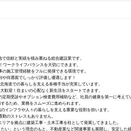
各地で信頼と実績を積み重ねる総合建設業です。
実！ワークライフバランスを大切にできます。
事の施工管理経験をフルに発揮できる環境です。
与や待遇面でしっかり評価し優遇します！
、北海道での暮らしを支える各種手当が充実しています。
も大歓迎！住まいの心配なく新生活をスタートできます。
の定期受診やオプション検査費用補助など、社員の健康を第一に考えて
与するため、業務をスムーズに進められます。
域のインフラや人々の暮らしを支える重要な役割を担います。
通勤のストレスもありません。
北エリアを拠点に建築工事・土木工事を柱として発展してきました。
きたい」という理念のもと、不動産業など関連事業も展開し、安定した