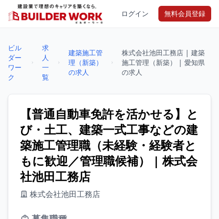
ログイン
無料会員登録
ビル
求
建築施工管
株式会社池田工務店 | 建築
ダー
人
理（新築）
施工管理（新築） | 愛知県
ワー
一
の求人
の求人
ク
覧
【普通自動車免許を活かせる】と
び・土工、建築一式工事などの建
築施工管理職（未経験・経験者と
もに歓迎／管理職候補） | 株式会
社池田工務店
株式会社池田工務店
募集職種