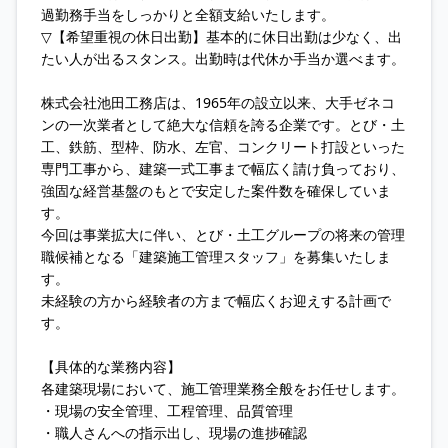
過勤務手当をしっかりと全額支給いたします。
▽【希望重視の休日出勤】基本的に休日出勤は少なく、出
たい人が出るスタンス。出勤時は代休か手当か選べます。
株式会社池田工務店は、1965年の設立以来、大手ゼネコ
ンの一次業者として絶大な信頼を誇る企業です。とび・土
工、鉄筋、型枠、防水、左官、コンクリート打設といった
専門工事から、建築一式工事まで幅広く請け負っており、
強固な経営基盤のもとで安定した案件数を確保していま
す。
今回は事業拡大に伴い、とび・土工グループの将来の管理
職候補となる「建築施工管理スタッフ」を募集いたしま
す。
未経験の方から経験者の方まで幅広くお迎えする計画で
す。
【具体的な業務内容】
各建築現場において、施工管理業務全般をお任せします。
・現場の安全管理、工程管理、品質管理
・職人さんへの指示出し、現場の進捗確認