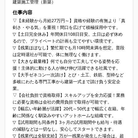
建築施工管理（新築）
仕事内容
▽【未経験から月給27万円～】資格や経験の有無より「真
剣さ・やる気」を重視！間口を広げて積極採用中です。
▽【土日完全休み】年間休日108日目安。土日は必ず休め
るので、プライベートの計画も立てやすい環境です。
▽【残業ほぼなし】繁忙期でも月10時間未満を想定。普段
は定時退社が可能で、体に無理なく働けます。
▽【大きな裁量権】何でも自分で工夫してやる姿勢を応
援！主体的に動ける人が伸び伸び活躍できる社風です。
▽【大手ゼネコン一次請け】とび・土工、鉄筋、型枠など
多岐にわたる専門工事から建築一式まで請け負う安定企
業。
▽【会社負担で資格取得】スキルアップを全力応援！業務
に必要な資格は会社の費用負担で取得が可能です。
▽【幅広い年齢層が活躍】20代～50代まで幅広く在籍。年
齢に関係なく馴染みやすいアットホームな組織です。
▽【試用期間も同条件】3ヶ月の試用期間中も給与・待遇
の減額などは一切なし。安心してスタートできます。
▽【残業代は全額支給】万が一残業が発生した場合は、超