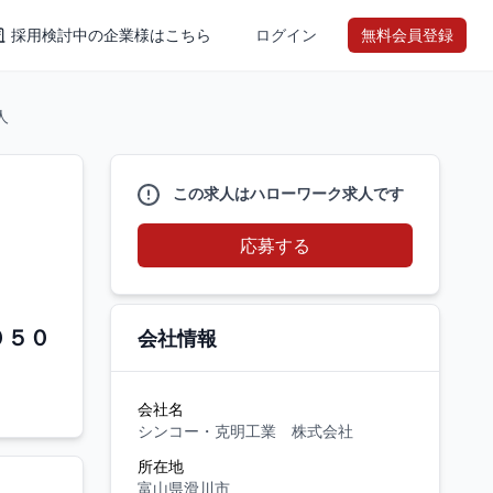
採用検討中の企業様はこちら
ログイン
無料会員登録
人
この求人はハローワーク求人です
応募する
０５０
会社情報
会社名
シンコー・克明工業 株式会社
所在地
富山県滑川市