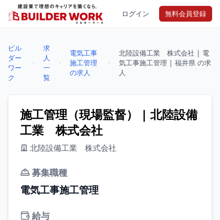
ログイン
無料会員登録
ビル
求
電気工事
北陸設備工業 株式会社 | 電
ダー
人
施工管理
気工事施工管理 | 福井県 の求
ワー
一
の求人
人
ク
覧
施工管理（現場監督） | 北陸設備
工業 株式会社
北陸設備工業 株式会社
募集職種
電気工事施工管理
給与