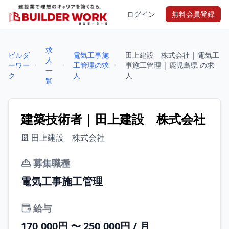
ログイン
無料会員登録
求
ビルダ
電気工事施
田上建設 株式会社 | 電気工
人
ーワー
工管理の求
事施工管理 | 鹿児島県 の求
一
ク
人
人
覧
建築技術者 | 田上建設 株式会社
田上建設 株式会社
募集職種
電気工事施工管理
給与
170,000円 〜 250,000円 / 月