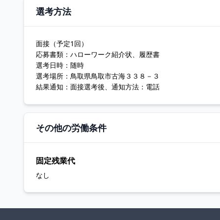
選考方法
面接（予定1回）
応募書類：ハローワーク紹介状、履歴書
選考日時：随時
選考場所：鳥取県鳥取市古海３３８－３
結果通知：面接選考後、通知方法：電話
その他の労働条件
固定残業代
なし