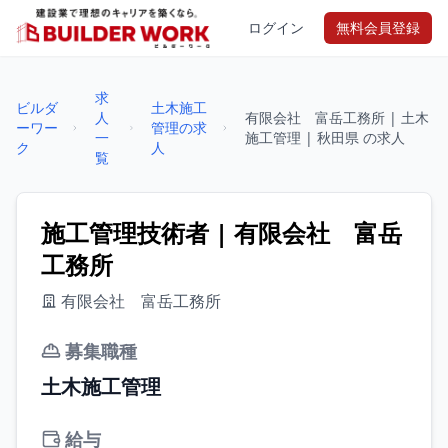
ログイン
無料会員登録
求
ビルダ
土木施工
人
有限会社 富岳工務所 | 土木
ーワー
管理の求
一
施工管理 | 秋田県 の求人
ク
人
覧
施工管理技術者 | 有限会社 富岳
工務所
有限会社 富岳工務所
募集職種
土木施工管理
給与