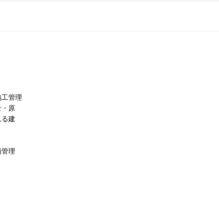
施工管理
全・原
れる建
価管理