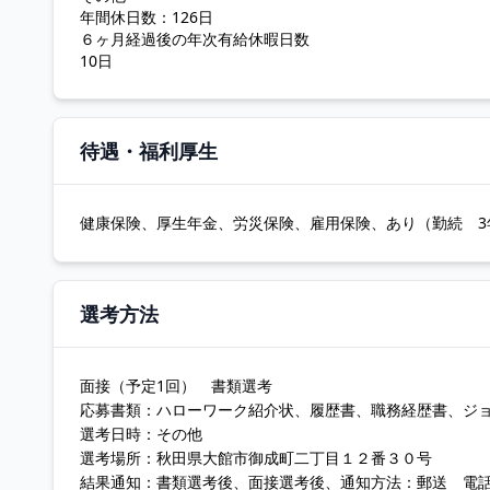
年間休日数：126日
６ヶ月経過後の年次有給休暇日数
10日
待遇・福利厚生
健康保険、厚生年金、労災保険、雇用保険、あり（勤続 3年
選考方法
面接（予定1回） 書類選考
応募書類：ハローワーク紹介状、履歴書、職務経歴書、ジ
選考日時：その他
選考場所：秋田県大館市御成町二丁目１２番３０号
結果通知：書類選考後、面接選考後、通知方法：郵送 電