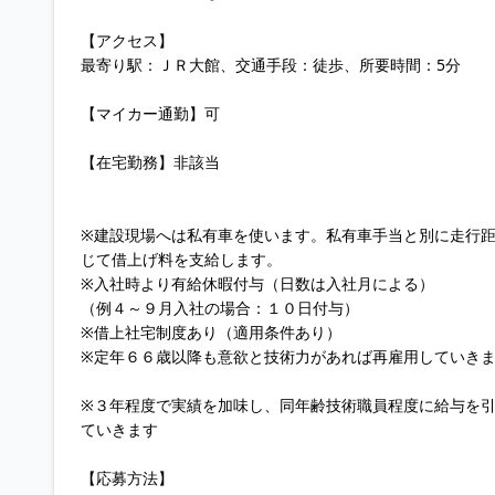
【アクセス】
最寄り駅：ＪＲ大館、交通手段：徒歩、所要時間：5分
【マイカー通勤】可
【在宅勤務】非該当
※建設現場へは私有車を使います。私有車手当と別に走行
じて借上げ料を支給します。
※入社時より有給休暇付与（日数は入社月による）
（例４～９月入社の場合：１０日付与）
※借上社宅制度あり（適用条件あり）
※定年６６歳以降も意欲と技術力があれば再雇用していき
※３年程度で実績を加味し、同年齢技術職員程度に給与を
ていきます
【応募方法】