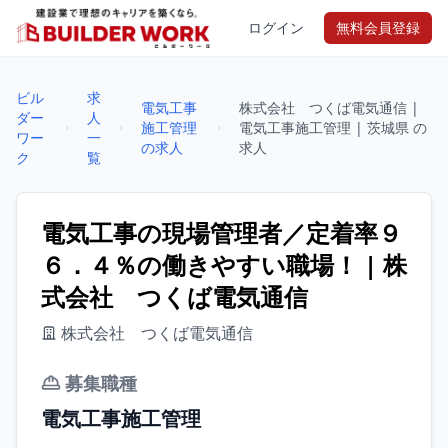
ログイン
無料会員登録
ビル
求
電気工事
株式会社 つくば電気通信 |
ダー
人
施工管理
電気工事施工管理 | 茨城県 の
ワー
一
の求人
求人
ク
覧
電気工事の現場管理者／定着率９
６．４％の働きやすい職場！ | 株
式会社 つくば電気通信
株式会社 つくば電気通信
募集職種
電気工事施工管理