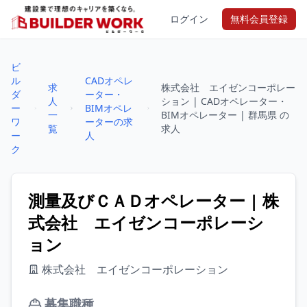
ログイン
無料会員登録
ビ
ル
CADオペレ
求
株式会社 エイゼンコーポレー
ダ
ーター・
人
ション | CADオペレーター・
ー
BIMオペレ
一
BIMオペレーター | 群馬県 の
ワ
ーターの求
覧
求人
ー
人
ク
測量及びＣＡＤオペレーター | 株
式会社 エイゼンコーポレーシ
ョン
株式会社 エイゼンコーポレーション
募集職種