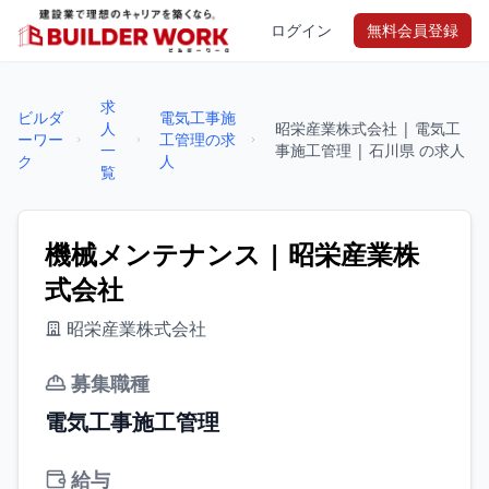
ログイン
無料会員登録
求
ビルダ
電気工事施
人
昭栄産業株式会社 | 電気工
ーワー
工管理の求
一
事施工管理 | 石川県 の求人
ク
人
覧
機械メンテナンス | 昭栄産業株
式会社
昭栄産業株式会社
募集職種
電気工事施工管理
給与