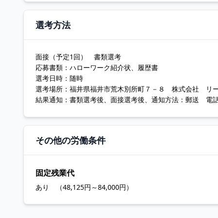
選考方法
面接（予定1回） 書類選考
応募書類：ハローワーク紹介状、履歴書
選考日時：随時
選考場所：福井県福井市荒木別所町７－８ 株式会社 リ
結果通知：書類選考後、面接選考後、通知方法：郵送 電話
その他の労働条件
固定残業代
あり （48,125円～84,000円）