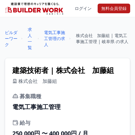
ログイン
無料会員登録
求
ビルダ
電気工事施
人
株式会社 加藤組 | 電気工
ーワー
工管理の求
一
事施工管理 | 岐阜県 の求人
ク
人
覧
建築技術者 | 株式会社 加藤組
株式会社 加藤組
募集職種
電気工事施工管理
給与
250,000円 〜 400,000円 / 月