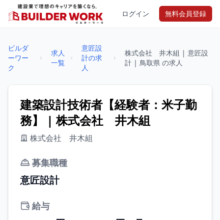
ログイン
無料会員登録
ビルダ
意匠設
求人
株式会社 井木組 | 意匠設
ーワー
計の求
一覧
計 | 鳥取県 の求人
ク
人
建築設計技術者【経験者：米子勤
務】 | 株式会社 井木組
株式会社 井木組
募集職種
意匠設計
給与