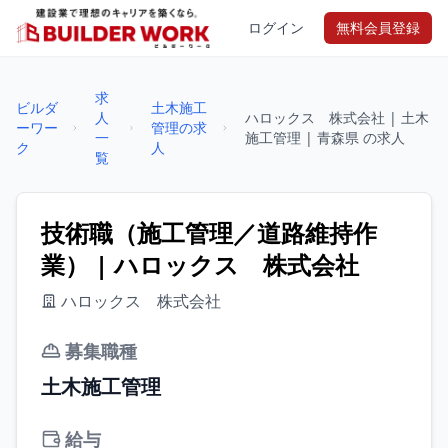
ログイン
無料会員登録
求
ビルダ
土木施工
人
ハロックス 株式会社 | 土木
ーワー
管理の求
一
施工管理 | 青森県 の求人
ク
人
覧
技術職（施工管理／道路維持作
業） | ハロックス 株式会社
ハロックス 株式会社
募集職種
土木施工管理
給与