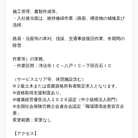
施工管理、書類作成等。
・入社後当面は、維持修繕作業（路面、構造物の補修及び
清掃、
路肩・法面等の草刈、伐採、交通事故復旧作業、冬期間の
除雪
作業等）の実務。
・作業区間：浄法寺ＩＣ～八戸ＩＣ～下田百石ＩＣ
（サービスエリア等、休憩施設含む）
※２級土木または造園資格所有者限定求人となります。
※資格取得支援制度あり。
※健康経営優良法人２０２６認定（中小規模法人部門）
※全国社会保険労務士会連合会認定「職場環境改善宣言企
業」
変更範囲：変更なし
【アクセス】