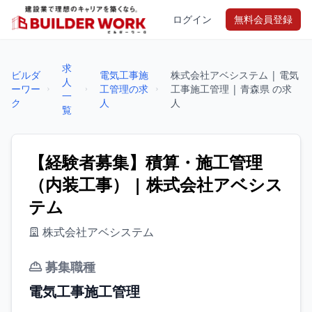
ログイン
無料会員登録
求
ビルダ
電気工事施
株式会社アベシステム | 電気
人
ーワー
工管理の求
工事施工管理 | 青森県 の求
一
ク
人
人
覧
【経験者募集】積算・施工管理
（内装工事） | 株式会社アベシス
テム
株式会社アベシステム
募集職種
電気工事施工管理