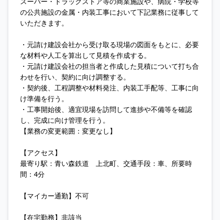
スーパー・ドラッグストア等の商業施設や、病院・学校等
の公共施設の金属・内装工事において下記業務に従事して
いただきます。
・元請け建設会社から受け取る現場の図面をもとに、必要
な材料や人工を算出して見積を作成する。
・元請け建設会社の担当者と作成した見積について打ち合
わせを行い、契約に向け調整する。
・契約後、工程調整や材料発注、内装工手配等、工事に向
け準備を行う。
・工事開始後、適宜現場を訪問して進捗や不備等を確認
し、完成に向け管理を行う。
【業務の変更範囲：変更なし】
【アクセス】
最寄り駅：青い森鉄道 上北町、交通手段：車、所要時
間：4分
【マイカー通勤】不可
【在宅勤務】非該当