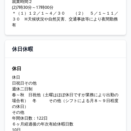
就業時間２
(2)7時30分～17時00分
＊（１）１２／１～４／３０ （２） ５／１～１１／
３０ ※天候状況や自然災害、交通事故等により夜間勤務
有
休日休暇
休日
休日
日祝日その他
週休二日制
春～秋 日祝他（土曜はほぼ休日ですが業務により出勤の
場合有） 冬 その他（シフトによる月８～９日程度
の休日）
その他
年間休日数：122日
６ヶ月経過後の年次有給休暇日数
10日