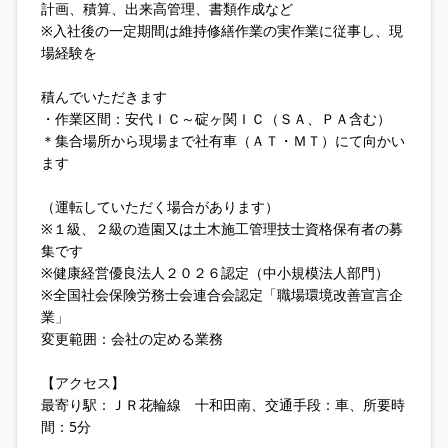
計画、積算、出来高管理、書類作成など
※入社後の一定期間は維持修繕作業の実作業に従事し、現
場経験を
積んでいただきます
・作業区間：安代ＩＣ～碇ヶ関ＩＣ（ＳＡ、ＰＡ含む）
＊集合場所から現場まで社有車（ＡＴ・ＭＴ）にて向かい
ます
（運転していただく場合があります）
※１級、２級の造園又は土木施工管理技士資格保有者の募
集です
※健康経営優良法人２０２６認定（中小規模法人部門）
※全国社会保険労務士会連合会認定「職場環境改善宣言企
業」
変更範囲：会社の定める業務
【アクセス】
最寄り駅：ＪＲ花輪線 十和田南、交通手段：車、所要時
間：5分