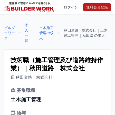
ログイン
無料会員登録
求
ビルダ
土木施工
人
秋田道路 株式会社 | 土木
ーワー
管理の求
一
施工管理 | 秋田県 の求人
ク
人
覧
技術職（施工管理及び道路維持作
業） | 秋田道路 株式会社
秋田道路 株式会社
募集職種
土木施工管理
給与