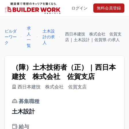
ログイン
無料会員登録
求
ビルダ
土木設
人
西日本建技 株式会社 佐賀支
ーワー
計の求
一
店 | 土木設計 | 佐賀県 の求人
ク
人
覧
（障）土木技術者（正） | 西日本
建技 株式会社 佐賀支店
西日本建技 株式会社 佐賀支店
募集職種
土木設計
給与