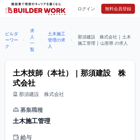
ログイン
無料会員登録
求
ビルダ
土木施工
人
那須建設 株式会社 | 土木
ーワー
管理の求
一
施工管理 | 山形県 の求人
ク
人
覧
土木技師（本社） | 那須建設 株
式会社
那須建設 株式会社
募集職種
土木施工管理
給与