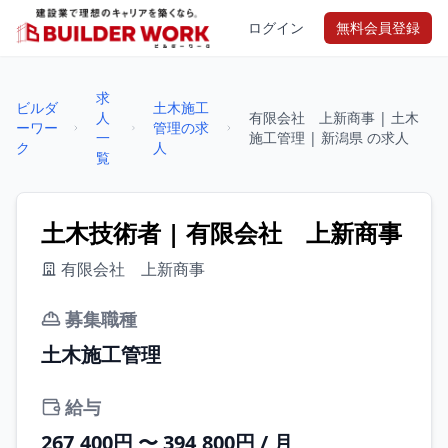
ログイン
無料会員登録
求
ビルダ
土木施工
人
有限会社 上新商事 | 土木
ーワー
管理の求
一
施工管理 | 新潟県 の求人
ク
人
覧
土木技術者 | 有限会社 上新商事
有限会社 上新商事
募集職種
土木施工管理
給与
267,400円 〜 394,800円 / 月