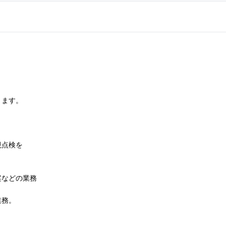
きます。
視点検を
案などの業務
業務。