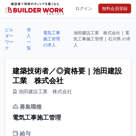
ログイン
無料会員登録
ビル
求
電気工事
池田建設工業 株式会社 | 電
ダー
人
施工管理
気工事施工管理 | 石川県 の求
ワー
一
の求人
人
ク
覧
建築技術者／◎資格要 | 池田建設
工業 株式会社
池田建設工業 株式会社
募集職種
電気工事施工管理
給与