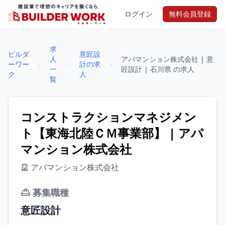
ログイン
無料会員登録
求
ビルダ
意匠設
人
アパマンション株式会社 | 意
ーワー
計の求
一
匠設計 | 石川県 の求人
ク
人
覧
コンストラクションマネジメン
ト【東海北陸ＣＭ事業部】 | アパ
マンション株式会社
アパマンション株式会社
募集職種
意匠設計