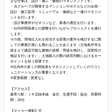
主な仕事は、設計・施工・修繕のマネジメントです。
・当グループが開発するマンションやホテルなどの企画・
設計・施工監理・リニューアル・修繕など一連のマネジメ
ントを行います。
・設計事務所やゼネコンなど、業者の選定を行います。
・社内外関係者との調整を行いながらプロジェクトを遂行
します。
その他、用地仕入れを担当する部署が案件を検討するに際
しての事業計画にも携わることがあります（立地条件等を
踏まえて建設可能な建物の規模・用途を検討し、採算性の
検証を行います）。土地購入の際の経営判断におけるキー
ポイントを担う部署です。
※社内外の多くの関係者をマネジメントしていくのでコミ
ュニケーション力が重要となります。
※変更範囲：変更なし
【アクセス】
最寄り駅：ＪＲ北陸本線 金沢、交通手段：徒歩、所要時
間：20分
【マイカー通勤】可