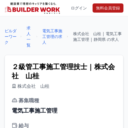
ログイン
無料会員登録
求
ビルダ
電気工事施
人
株式会社 山桂 | 電気工事
ーワー
工管理の求
一
施工管理 | 静岡県 の求人
ク
人
覧
２級管工事施工管理技士 | 株式会
社 山桂
株式会社 山桂
募集職種
電気工事施工管理
給与