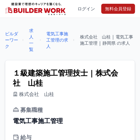
ログイン
無料会員登録
求
ビルダ
電気工事施
人
株式会社 山桂 | 電気工事
ーワー
工管理の求
一
施工管理 | 静岡県 の求人
ク
人
覧
１級建築施工管理技士 | 株式会
社 山桂
株式会社 山桂
募集職種
電気工事施工管理
給与