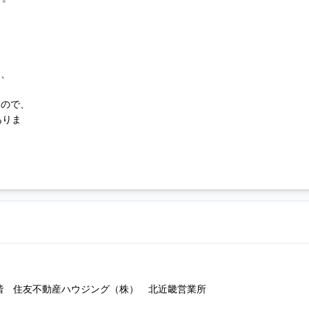
は、
もので、
ありま
階 住友不動産ハウジング（株） 北近畿営業所