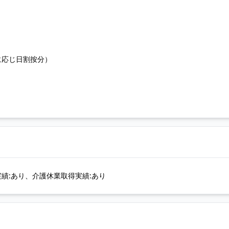
に応じ日割按分）
績:あり、介護休業取得実績:あり