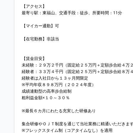
【アクセス】
最寄り駅：東福山、交通手段：徒歩、所要時間：11分
【マイカー通勤】可
【在宅勤務】非該当
【賃金目安】
未経験：２９万２千円（固定給２５万円＋定額歩合給４万
経験者：３３万４千円（固定給２５万円＋定額歩合給８万
経験者は入社日から１３ヶ月間限定
※平均年収８９８万円（２０２４年度）
成績連動型の高率歩合給制
粗利益金額×１０～３０％
※最長６カ月にわたる充実した研修あり
集合研修やＯＪＴ制度を通じて当社業務に精通いただきま
※フレックスタイム制（コアタイムなし）を適用