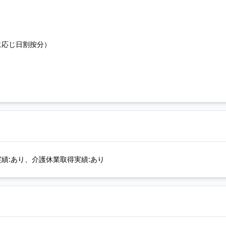
に応じ日割按分）
績:あり、介護休業取得実績:あり