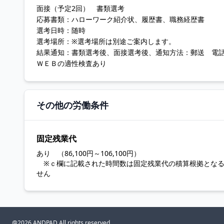
面接（予定2回） 書類選考
応募書類：ハローワーク紹介状、履歴書、職務経歴書
選考日時：随時
選考場所：※選考場所は別途ご案内します。
結果通知：書類選考後、面接選考後、通知方法：郵送 電
ＷＥＢの適性検査あり
その他の労働条件
固定残業代
あり （86,100円～106,100円）
※ｃ欄に記載された時間数は固定残業代の積算根拠とな
せん
@2026 ANDPAD All rights reserved.