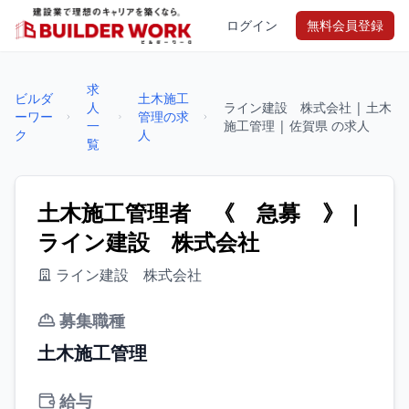
ログイン
無料会員登録
求
ビルダ
土木施工
人
ライン建設 株式会社 | 土木
ーワー
管理の求
一
施工管理 | 佐賀県 の求人
ク
人
覧
土木施工管理者 《 急募 》 |
ライン建設 株式会社
ライン建設 株式会社
募集職種
土木施工管理
給与