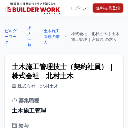
ログイン
無料会員登録
求
ビルダ
土木施工
人
株式会社 北村土木 | 土木
ーワー
管理の求
一
施工管理 | 宮崎県 の求人
ク
人
覧
土木施工管理技士（契約社員） |
株式会社 北村土木
株式会社 北村土木
募集職種
土木施工管理
給与